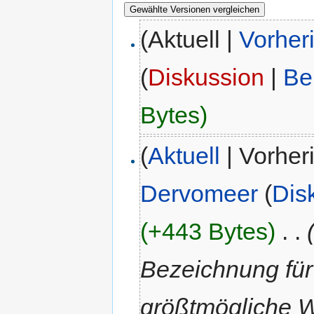
(Aktuell |
Vorher
(
Diskussion
|
Be
Bytes)
(
Aktuell
| Vorher
Dervomeer
(
Dis
(+443 Bytes)
‎
. .
Bezeichnung fü
größtmögliche W