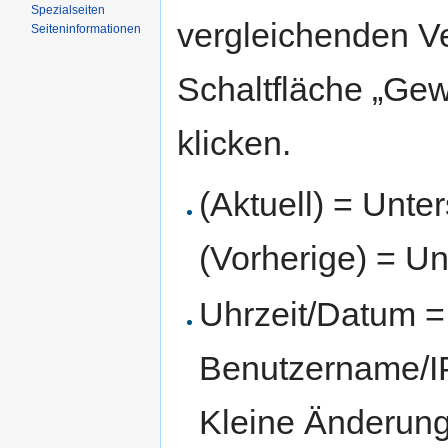
Spezialseiten
vergleichenden V
Seiten­informationen
Schaltfläche „Gew
klicken.
(Aktuell) = Unte
(Vorherige) = Un
Uhrzeit/Datum = 
Benutzername/IP
Kleine Änderun