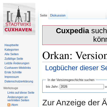
Seite
Diskussion
Cuxpedia
sucht
kön
Hauptseite
Orkan: Versio
Kategorien
Alle Seiten
Zufällige Seite
Letzte Änderungen
Logbücher dieser Se
Cuxhaven-Weblinks
Erste Schritte
Wechseln zu:
Navigation
,
Suche
Impressum
In der Versionsgeschichte suchen
Datenschutzerklärung
bis Jahr:
u
Werkzeuge
Links auf diese Seite
Änderungen an
Zur Anzeige der 
verlinkten Seiten
Atom