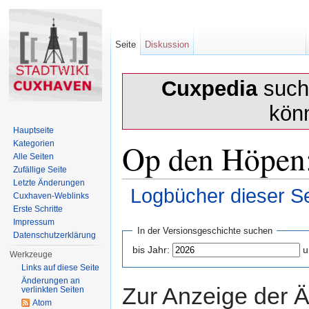
Seite
Diskussion
Cuxpedia
sucht
kön
Hauptseite
Op den Höpen:
Kategorien
Alle Seiten
Zufällige Seite
Letzte Änderungen
Logbücher dieser Se
Cuxhaven-Weblinks
Erste Schritte
Wechseln zu:
Navigation
,
Suche
Impressum
In der Versionsgeschichte suchen
Datenschutzerklärung
bis Jahr:
u
Werkzeuge
Links auf diese Seite
Änderungen an
Zur Anzeige der 
verlinkten Seiten
Atom