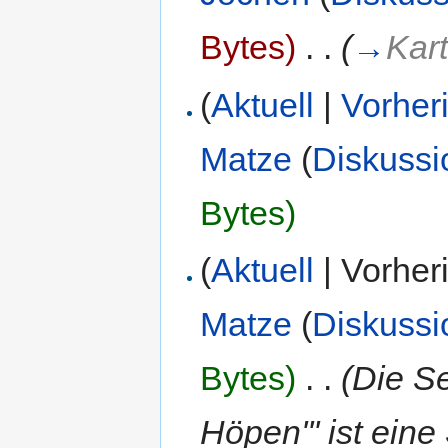
Bytes)
‎
. .
(
→
Kar
(
Aktuell
|
Vorher
Matze
(
Diskussi
Bytes)
(
Aktuell
| Vorher
Matze
(
Diskussi
Bytes)
‎
. .
(Die Se
Höpen''' ist eine