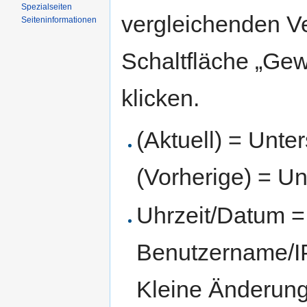
Spezialseiten
vergleichenden V
Seiten­informationen
Schaltfläche „Gew
klicken.
(Aktuell) = Unte
(Vorherige) = Un
Uhrzeit/Datum = 
Benutzername/IP
Kleine Änderun