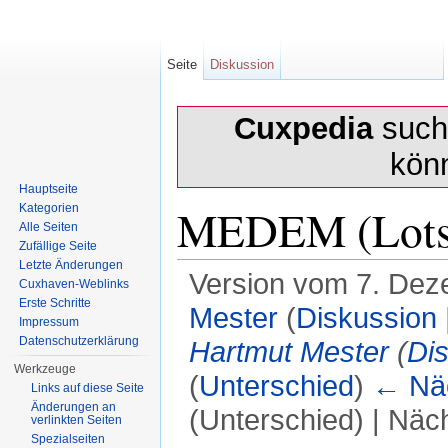
Seite
Diskussion
Cuxpedia
sucht
kön
Hauptseite
MEDEM (Lotse
Kategorien
Alle Seiten
Zufällige Seite
Letzte Änderungen
Version vom 7. Dez
Cuxhaven-Weblinks
Erste Schritte
Mester
(
Diskussion
Impressum
Datenschutzerklärung
Hartmut Mester
(
Di
Werkzeuge
(
Unterschied
)
← Näc
Links auf diese Seite
Änderungen an
(Unterschied) | Näc
verlinkten Seiten
Spezialseiten
Wechseln zu:
Navigation
,
Suche