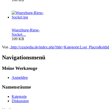
Wuerzburg-Riese-
Sockel…
109 KB
Von „
http://cuxpedia.de/index.php?title=Kategorie:Lost_Places&old
Navigationsmenü
Meine Werkzeuge
Anmelden
Namensräume
Kategorie
Diskussion