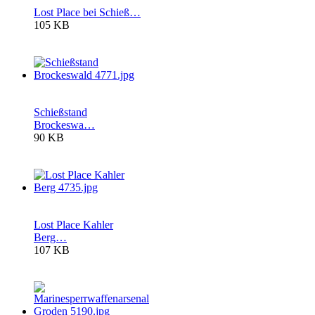
Lost Place bei Schieß…
105 KB
Schießstand
Brockeswa…
90 KB
Lost Place Kahler
Berg…
107 KB