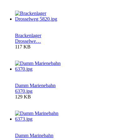
Brackenlager
Drosselwe…
117 KB
Damm Marienebahn
6370.jpg
129 KB
Damm Marinebahn