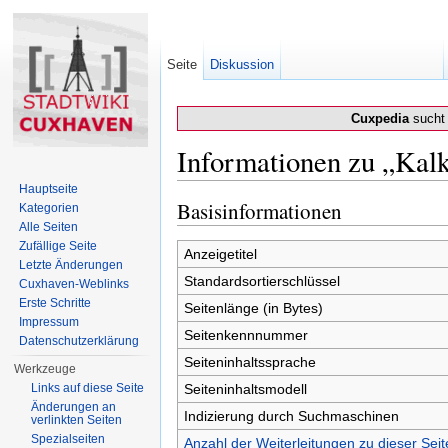
Seite
Diskussion
Cuxpedia
sucht 
Informationen zu „Kal
Wechseln zu:
Navigation
,
Suche
Hauptseite
Basisinformationen
Kategorien
Alle Seiten
Zufällige Seite
Anzeigetitel
Letzte Änderungen
Standardsortierschlüssel
Cuxhaven-Weblinks
Erste Schritte
Seitenlänge (in Bytes)
Impressum
Seitenkennnummer
Datenschutzerklärung
Seiteninhaltssprache
Werkzeuge
Links auf diese Seite
Seiteninhaltsmodell
Änderungen an
Indizierung durch Suchmaschinen
verlinkten Seiten
Spezialseiten
Anzahl der Weiterleitungen zu dieser Seit