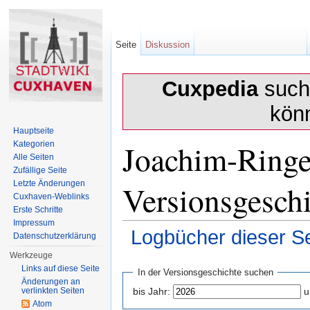
Seite
Diskussion
Cuxpedia
sucht
kön
Hauptseite
Joachim-Ringe
Kategorien
Alle Seiten
Zufällige Seite
Versionsgesch
Letzte Änderungen
Cuxhaven-Weblinks
Erste Schritte
Impressum
Logbücher dieser Se
Datenschutzerklärung
Wechseln zu:
Navigation
,
Suche
Werkzeuge
Links auf diese Seite
In der Versionsgeschichte suchen
Änderungen an
verlinkten Seiten
bis Jahr:
u
Atom