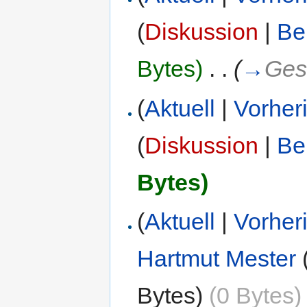
(
Diskussion
|
Be
Bytes)
‎
. .
(
→
Ges
(
Aktuell
|
Vorher
(
Diskussion
|
Be
Bytes)
(
Aktuell
|
Vorher
Hartmut Mester
Bytes)
(0 Bytes)