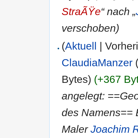
StraÃŸe
“ nach „
verschoben)
(
Aktuell
| Vorher
ClaudiaManzer
Bytes)
(+367 By
angelegt: ==Ge
des Namens== B
Maler
Joachim R