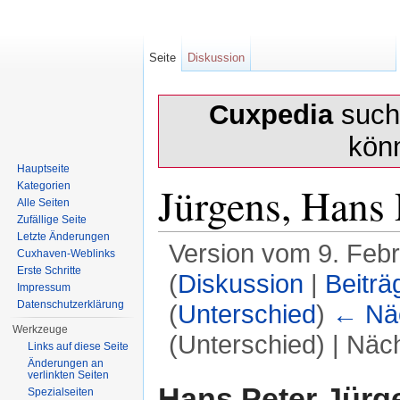
Seite
Diskussion
Cuxpedia
sucht
kön
Hauptseite
Jürgens, Hans 
Kategorien
Alle Seiten
Zufällige Seite
Letzte Änderungen
Version vom 9. Feb
Cuxhaven-Weblinks
Erste Schritte
(
Diskussion
|
Beiträ
Impressum
Datenschutzerklärung
(
Unterschied
)
← Näc
Werkzeuge
(Unterschied) | Näc
Links auf diese Seite
Änderungen an
Wechseln zu:
Navigation
,
Suche
verlinkten Seiten
Hans Peter Jürg
Spezialseiten