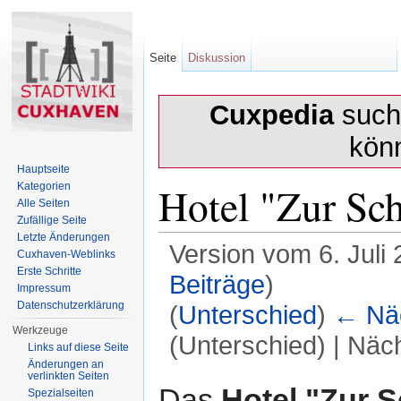
Seite
Diskussion
Cuxpedia
sucht
kön
Hauptseite
Hotel "Zur Sc
Kategorien
Alle Seiten
Zufällige Seite
Letzte Änderungen
Version vom 6. Juli
Cuxhaven-Weblinks
Erste Schritte
Beiträge
)
Impressum
Datenschutzerklärung
(
Unterschied
)
← Näc
Werkzeuge
(Unterschied) | Näc
Links auf diese Seite
Änderungen an
Wechseln zu:
Navigation
,
Suche
verlinkten Seiten
Das
Hotel "Zur 
Spezialseiten