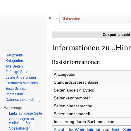
Seite
Diskussion
Cuxpedia
sucht 
Informationen zu „Hin
Wechseln zu:
Navigation
,
Suche
Hauptseite
Basisinformationen
Kategorien
Alle Seiten
Zufällige Seite
Anzeigetitel
Letzte Änderungen
Standardsortierschlüssel
Cuxhaven-Weblinks
Erste Schritte
Seitenlänge (in Bytes)
Impressum
Seitenkennnummer
Datenschutzerklärung
Seiteninhaltssprache
Werkzeuge
Links auf diese Seite
Seiteninhaltsmodell
Änderungen an
Indizierung durch Suchmaschinen
verlinkten Seiten
Spezialseiten
Anzahl der Weiterleitungen zu dieser Seit