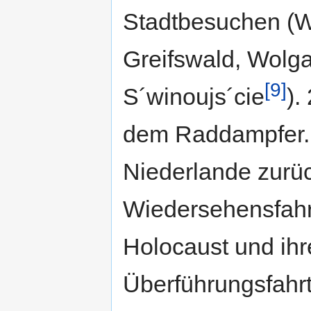
Stadtbesuchen (W
Greifswald, Wolg
[9]
S´winoujs´cie
).
dem Raddampfer. D
Niederlande zurü
Wiedersehensfahr
Holocaust und i
Überführungsfahr