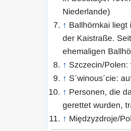
Niederlande)
↑
Ballhörnkai liegt
der Kaistraße. Sei
ehemaligen Ballh
↑
Szczecin/Polen: 
↑
S´winous´cie: a
↑
Personen, die d
gerettet wurden, tr
↑
Międzyzdroje/Po