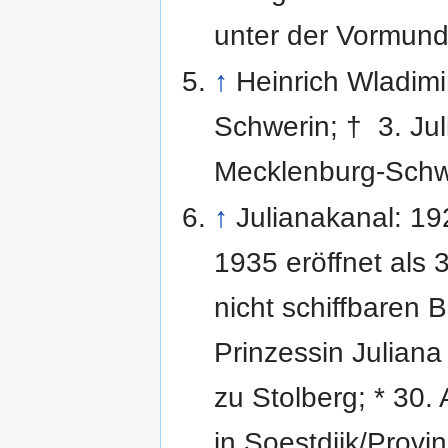
unter der Vormunds
↑
Heinrich Wladimir
Schwerin; † 3. Ju
Mecklenburg-Schwe
↑
Julianakanal: 1
1935 eröffnet als 
nicht schiffbaren 
Prinzessin Julian
zu Stolberg; * 30.
in Soestdijk/Provi