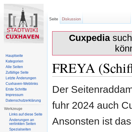
Seite
Diskussion
Cuxpedia
sucht
kön
Hauptseite
FREYA (Schif
Kategorien
Alle Seiten
Zufällige Seite
Letzte Änderungen
Wechseln zu:
Navigation
,
Suche
Cuxhaven-Weblinks
Der Seitenradda
Erste Schritte
Impressum
Datenschutzerklärung
fuhr 2024 auch C
Werkzeuge
Links auf diese Seite
Ansonsten ist das
Änderungen an
verlinkten Seiten
Spezialseiten