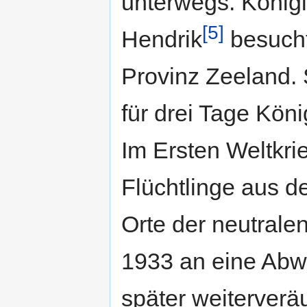
unterwegs. König
[5]
Hendrik
besucht
Provinz Zeelan
für drei Tage Kön
Im Ersten Weltkr
Flüchtlinge aus d
Orte der neutrale
1933 an eine Abwr
später weiterveräu