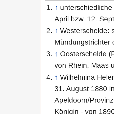
↑
unterschiedlich
April bzw. 12. Se
↑
Westerschelde: s
Mündungstrichter 
↑
Oosterschelde (P
von Rhein, Maas 
↑
Wilhelmina Hele
31. August 1880 i
Apeldoorn/Provinz
Königin - von 1890