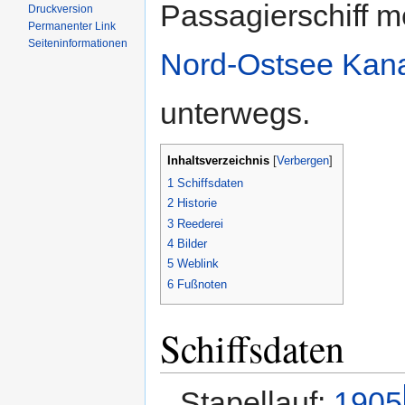
Passagierschiff m
Druckversion
Permanenter Link
Seiten­informationen
Nord-Ostsee Kan
unterwegs.
Inhaltsverzeichnis
[
Verbergen
]
1
Schiffsdaten
2
Historie
3
Reederei
4
Bilder
5
Weblink
6
Fußnoten
Schiffsdaten
Stapellauf:
1905