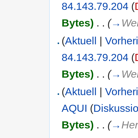
84.143.79.204
(
Bytes)
‎
. .
(
→
Web
(
Aktuell
|
Vorher
84.143.79.204
(
Bytes)
‎
. .
(
→
Web
(
Aktuell
|
Vorher
AQUI
(
Diskussi
Bytes)
‎
. .
(
→
Her