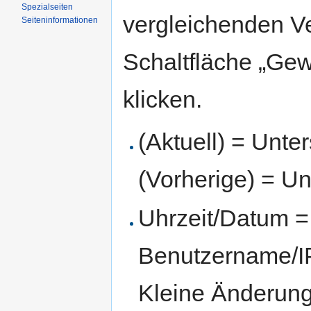
Spezialseiten
vergleichenden V
Seiten­informationen
Schaltfläche „Gew
klicken.
(Aktuell) = Unte
(Vorherige) = Un
Uhrzeit/Datum = 
Benutzername/IP
Kleine Änderun