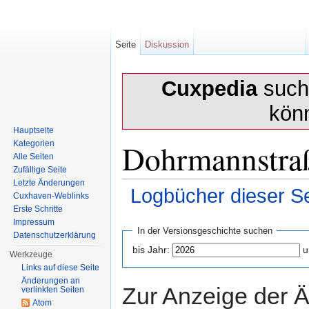
Seite
Diskussion
Cuxpedia
sucht
kön
Hauptseite
Dohrmannstraß
Kategorien
Alle Seiten
Zufällige Seite
Letzte Änderungen
Logbücher dieser Se
Cuxhaven-Weblinks
Erste Schritte
Wechseln zu:
Navigation
,
Suche
Impressum
In der Versionsgeschichte suchen
Datenschutzerklärung
bis Jahr:
u
Werkzeuge
Links auf diese Seite
Änderungen an
Zur Anzeige der 
verlinkten Seiten
Atom