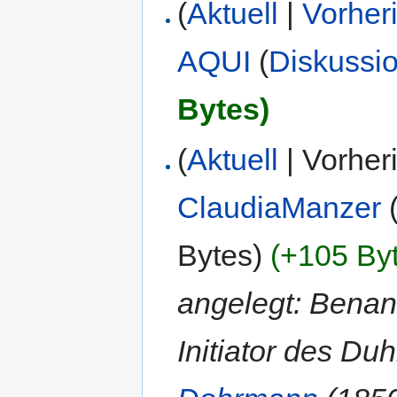
(
Aktuell
|
Vorher
AQUI
(
Diskussi
Bytes)
(
Aktuell
| Vorher
ClaudiaManzer
Bytes)
(+105 By
angelegt: Bena
Initiator des D