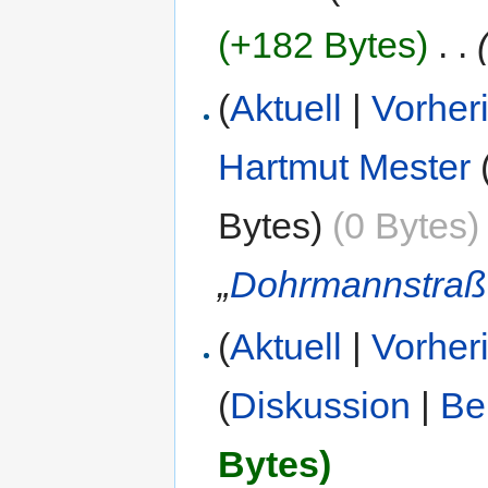
(+182 Bytes)
‎
. .
(
Aktuell
|
Vorher
Hartmut Mester
Bytes)
(0 Bytes)
„
Dohrmannstra
(
Aktuell
|
Vorher
(
Diskussion
|
Be
Bytes)