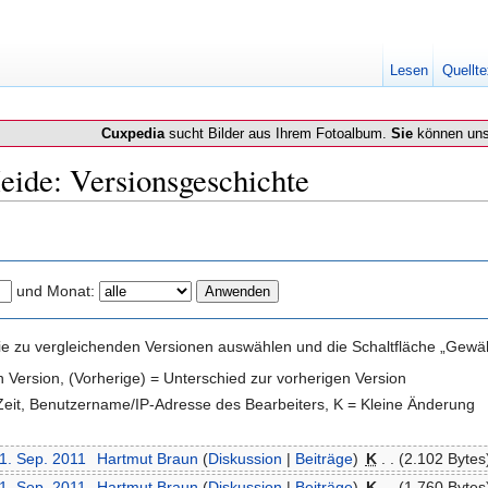
Lesen
Quellte
Cuxpedia
sucht Bilder aus Ihrem Fotoalbum.
Sie
können uns
ide: Versionsgeschichte
und Monat:
e zu vergleichenden Versionen auswählen und die Schaltfläche „Gewähl
en Version, (Vorherige) = Unterschied zur vorherigen Version
 Zeit, Benutzername/IP-Adresse des Bearbeiters, K = Kleine Änderung
21. Sep. 2011
‎
Hartmut Braun
(
Diskussion
|
Beiträge
)
‎
K
. .
(2.102 Bytes
21. Sep. 2011
‎
Hartmut Braun
(
Diskussion
|
Beiträge
)
‎
K
. .
(1.760 Bytes