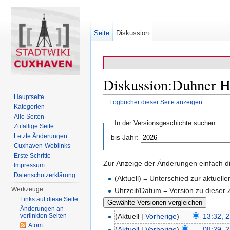
Seite
Diskussion
Diskussion:Duhner He
Hauptseite
Logbücher dieser Seite anzeigen
Kategorien
Wechseln zu:
Navigation
,
Suche
Alle Seiten
In der Versionsgeschichte suchen
Zufällige Seite
Letzte Änderungen
bis Jahr:
Cuxhaven-Weblinks
Erste Schritte
Zur Anzeige der Änderungen einfach di
Impressum
Datenschutzerklärung
(Aktuell) = Unterschied zur aktuell
Werkzeuge
Uhrzeit/Datum = Version zu dieser
Links auf diese Seite
Änderungen an
verlinkten Seiten
(Aktuell |
Vorherige
)
13:32, 
Atom
(
Aktuell
|
Vorherige
)
08:29, 