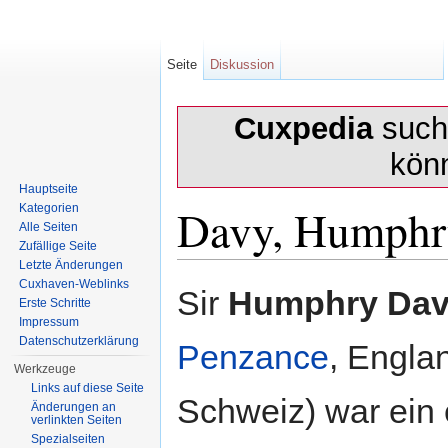
Seite
Diskussion
Cuxpedia
sucht
kön
Hauptseite
Davy, Humphr
Kategorien
Alle Seiten
Zufällige Seite
Letzte Änderungen
Wechseln zu:
Navigation
,
Suche
Cuxhaven-Weblinks
Sir
Humphry Da
Erste Schritte
Impressum
Datenschutzerklärung
Penzance
, Engla
Werkzeuge
Links auf diese Seite
Schweiz) war ein 
Änderungen an
verlinkten Seiten
Spezialseiten