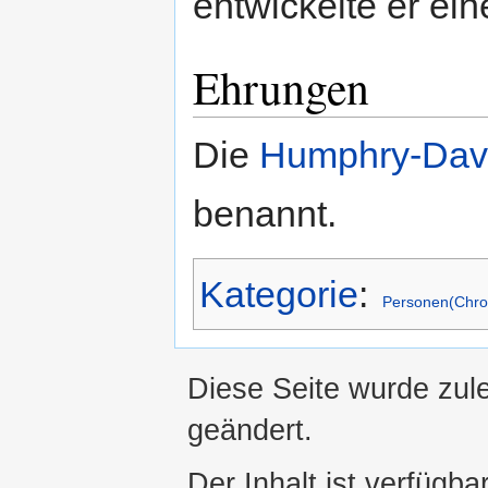
entwickelte er ei
Ehrungen
Die
Humphry-Dav
benannt.
Kategorie
:
Personen(Chro
Diese Seite wurde zul
geändert.
Der Inhalt ist verfügba