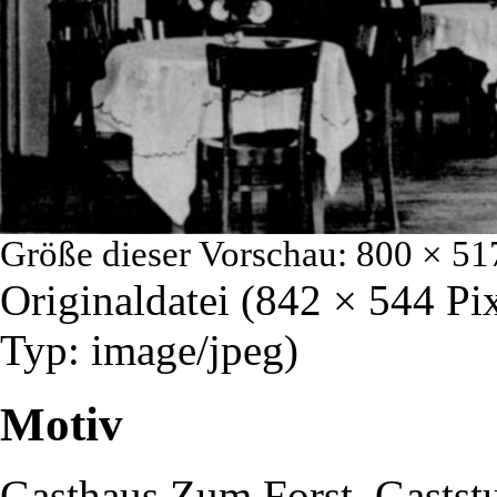
Größe dieser Vorschau:
800 × 51
Originaldatei
‎
(842 × 544 Pi
Typ:
image/jpeg
)
Motiv
Gasthaus Zum Forst
, Gastst