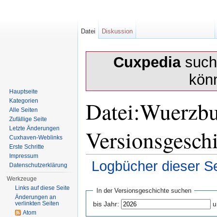
Datei
Diskussion
Cuxpedia
sucht
kön
Hauptseite
Datei:Wuerzbu
Kategorien
Alle Seiten
Zufällige Seite
Versionsgesch
Letzte Änderungen
Cuxhaven-Weblinks
Erste Schritte
Impressum
Logbücher dieser Se
Datenschutzerklärung
Wechseln zu:
Navigation
,
Suche
Werkzeuge
Links auf diese Seite
In der Versionsgeschichte suchen
Änderungen an
verlinkten Seiten
bis Jahr:
u
Atom