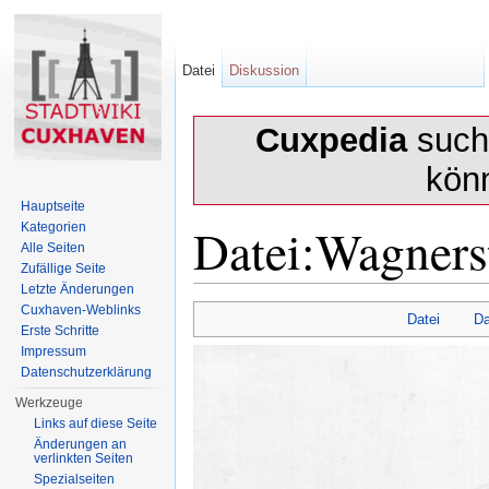
Datei
Diskussion
Cuxpedia
sucht
kön
Hauptseite
Datei:Wagners
Kategorien
Alle Seiten
Zufällige Seite
Letzte Änderungen
Wechseln zu:
Navigation
,
Suche
Cuxhaven-Weblinks
Datei
Da
Erste Schritte
Impressum
Datenschutzerklärung
Werkzeuge
Links auf diese Seite
Änderungen an
verlinkten Seiten
Spezialseiten