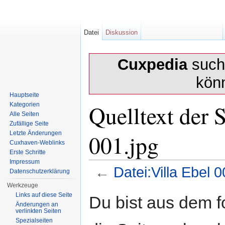
Datei
Diskussion
Cuxpedia
sucht
kön
Hauptseite
Quelltext der S
Kategorien
Alle Seiten
Zufällige Seite
001.jpg
Letzte Änderungen
Cuxhaven-Weblinks
Erste Schritte
Impressum
←
Datei:Villa Ebel 0
Datenschutzerklärung
Wechseln zu:
Navigation
,
Suche
Werkzeuge
Links auf diese Seite
Du bist aus dem f
Änderungen an
verlinkten Seiten
Spezialseiten