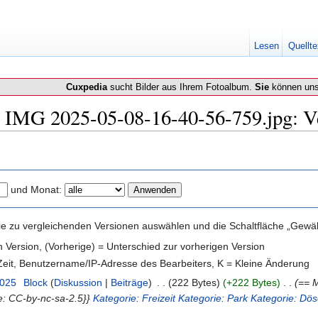
Lesen
Quellte
Cuxpedia
sucht Bilder aus Ihrem Fotoalbum.
Sie
können uns
h IMG 2025-05-08-16-40-56-759.jpg: V
und Monat:
e zu vergleichenden Versionen auswählen und die Schaltfläche „Gewähl
en Version, (Vorherige) = Unterschied zur vorherigen Version
 Zeit, Benutzername/IP-Adresse des Bearbeiters, K = Kleine Änderung
2025
‎
Block
(
Diskussion
|
Beiträge
)
‎
. .
(222 Bytes)
(+222 Bytes)
‎
. .
(== M
e: CC-by-nc-sa-2.5}}
Kategorie: Freizeit
Kategorie: Park
Kategorie: Dö