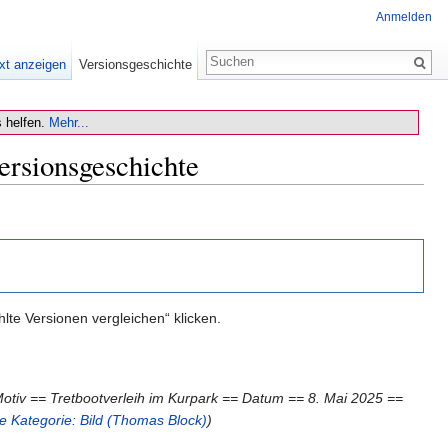
Anmelden
xt anzeigen
Versionsgeschichte
 helfen.
Mehr...
ersionsgeschichte
te Versionen vergleichen“ klicken.
otiv == Tretbootverleih im Kurpark == Datum == 8. Mai 2025 ==
se
Kategorie: Bild (Thomas Block)
)