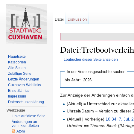
Datei
Diskussion
Datei:Tretbootverlei
Hauptseite
Logbücher dieser Seite anzeigen
Kategorien
Wechseln zu:
Navigation
,
Suche
Alle Seiten
In der Versionsgeschichte suchen
Zufällige Seite
Letzte Änderungen
bis Jahr:
Cuxhaven-Weblinks
Erste Schritte
Zur Anzeige der Änderungen einfach di
Impressum
Datenschutzerklärung
(Aktuell) = Unterschied zur aktuell
Werkzeuge
Uhrzeit/Datum = Version zu dieser
Links auf diese Seite
(Aktuell | Vorherige)
10:34, 7. Jul. 
Änderungen an
Urheber == Thomas Block {{Vorlag
verlinkten Seiten
Atom