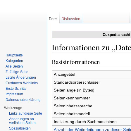
Datei
Diskussion
Cuxpedia
sucht 
Informationen zu „Date
Wechseln zu:
Navigation
,
Suche
Hauptseite
Basisinformationen
Kategorien
Alle Seiten
Zufällige Seite
Anzeigetitel
Letzte Änderungen
Standardsortierschlüssel
Cuxhaven-Weblinks
Erste Schritte
Seitenlänge (in Bytes)
Impressum
Seitenkennnummer
Datenschutzerklärung
Seiteninhaltssprache
Werkzeuge
Links auf diese Seite
Seiteninhaltsmodell
Änderungen an
Indizierung durch Suchmaschinen
verlinkten Seiten
Spezialseiten
Anzahl der Weiterleitungen zu dieser Seit