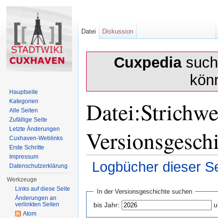
Datei
Diskussion
Cuxpedia
sucht
kön
Hauptseite
Datei:Strichwe
Kategorien
Alle Seiten
Zufällige Seite
Versionsgesch
Letzte Änderungen
Cuxhaven-Weblinks
Erste Schritte
Impressum
Logbücher dieser Se
Datenschutzerklärung
Wechseln zu:
Navigation
,
Suche
Werkzeuge
Links auf diese Seite
In der Versionsgeschichte suchen
Änderungen an
verlinkten Seiten
bis Jahr:
u
Atom