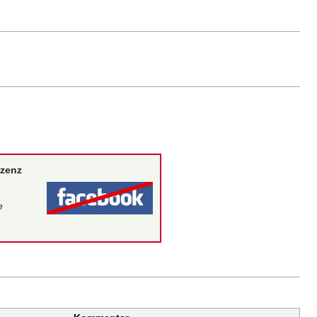
izenz
e