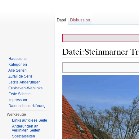
Datei
Diskussion
Datei:Steinmarner Tr
Hauptseite
Wechseln zu:
Navigation
,
Suche
Kategorien
Alle Seiten
Zufällige Seite
Letzte Änderungen
Cuxhaven-Weblinks
Erste Schritte
Impressum
Datenschutzerklärung
Werkzeuge
Links auf diese Seite
Änderungen an
verlinkten Seiten
Spezialseiten