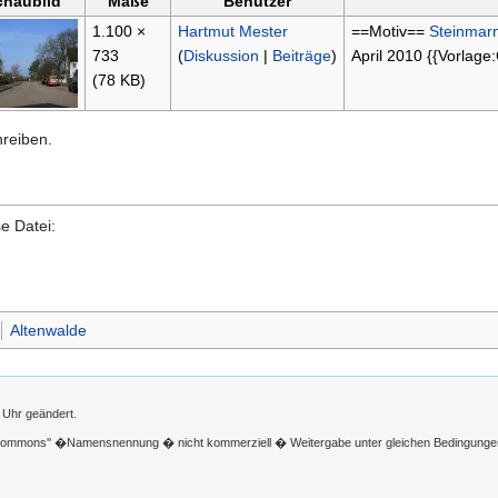
chaubild
Maße
Benutzer
1.100 ×
Hartmut Mester
==Motiv==
Steinmarne
733
(
Diskussion
|
Beiträge
)
April 2010 {{Vorlage
(78 KB)
hreiben.
e Datei:
Altenwalde
 Uhr geändert.
 Commons'' �Namensnennung � nicht kommerziell � Weitergabe unter gleichen Bedingunge