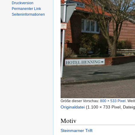
Druckversion
Permanenter Link
Seiten­informationen
Größe dieser Vorschau:
800 × 533 Pixel
.
Weit
Originaldatei
‎
(1.100 × 733 Pixel, Date
Motiv
Steinmarner Trift