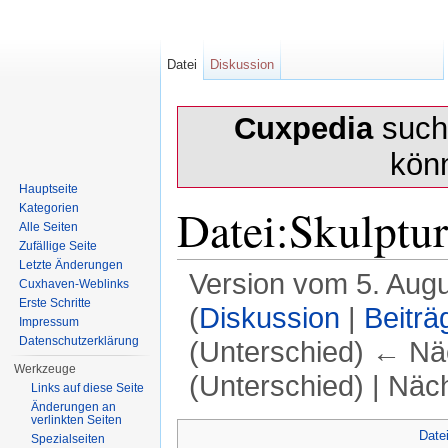
Datei
Diskussion
Cuxpedia
sucht
kön
Hauptseite
Datei:Skulptu
Kategorien
Alle Seiten
Zufällige Seite
Letzte Änderungen
Version vom 5. Aug
Cuxhaven-Weblinks
Erste Schritte
(
Diskussion
|
Beiträ
Impressum
Datenschutzerklärung
(Unterschied) ← Näc
Werkzeuge
(Unterschied) | Näc
Links auf diese Seite
Änderungen an
Wechseln zu:
Navigation
,
Suche
verlinkten Seiten
Date
Spezialseiten