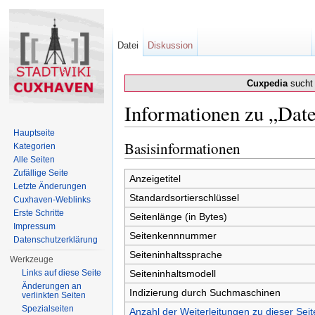
Datei
Diskussion
Cuxpedia
sucht 
Informationen zu „Date
Wechseln zu:
Navigation
,
Suche
Hauptseite
Basisinformationen
Kategorien
Alle Seiten
Zufällige Seite
Anzeigetitel
Letzte Änderungen
Standardsortierschlüssel
Cuxhaven-Weblinks
Erste Schritte
Seitenlänge (in Bytes)
Impressum
Seitenkennnummer
Datenschutzerklärung
Seiteninhaltssprache
Werkzeuge
Links auf diese Seite
Seiteninhaltsmodell
Änderungen an
Indizierung durch Suchmaschinen
verlinkten Seiten
Spezialseiten
Anzahl der Weiterleitungen zu dieser Seit