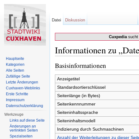
Datei
Diskussion
Cuxpedia
sucht 
Informationen zu „Date
Wechseln zu:
Navigation
,
Suche
Hauptseite
Basisinformationen
Kategorien
Alle Seiten
Zufällige Seite
Anzeigetitel
Letzte Änderungen
Standardsortierschlüssel
Cuxhaven-Weblinks
Erste Schritte
Seitenlänge (in Bytes)
Impressum
Seitenkennnummer
Datenschutzerklärung
Seiteninhaltssprache
Werkzeuge
Links auf diese Seite
Seiteninhaltsmodell
Änderungen an
Indizierung durch Suchmaschinen
verlinkten Seiten
Spezialseiten
Anzahl der Weiterleitungen zu dieser Seit