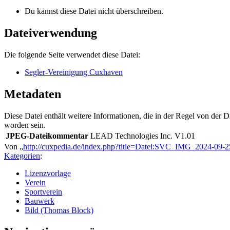
Du kannst diese Datei nicht überschreiben.
Dateiverwendung
Die folgende Seite verwendet diese Datei:
Segler-Vereinigung Cuxhaven
Metadaten
Diese Datei enthält weitere Informationen, die in der Regel von der
worden sein.
JPEG-Dateikommentar
LEAD Technologies Inc. V1.01
Von „
http://cuxpedia.de/index.php?title=Datei:SVC_IMG_2024-09-
Kategorien
:
Lizenzvorlage
Verein
Sportverein
Bauwerk
Bild (Thomas Block)