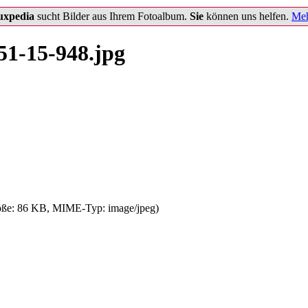
uxpedia
sucht Bilder aus Ihrem Fotoalbum.
Sie
können uns helfen.
Meh
1-15-948.jpg
größe: 86 KB, MIME-Typ:
image/jpeg
)