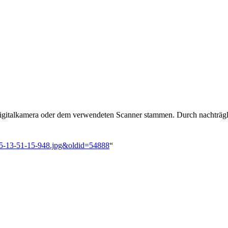
 Digitalkamera oder dem verwendeten Scanner stammen. Durch nachträgli
25-13-51-15-948.jpg&oldid=54888
“