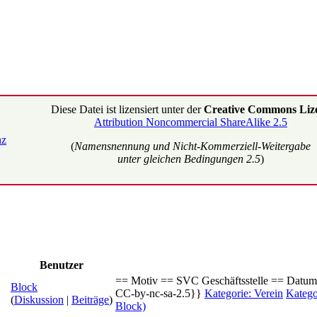
Diese Datei ist lizensiert unter der
Creative Commons Liz
Attribution Noncommercial ShareAlike 2.5
(
Namensnennung und Nicht-Kommerziell-Weitergabe
unter gleichen Bedingungen 2.5
)
Benutzer
== Motiv == SVC Geschäftsstelle == Datum
Block
CC-by-nc-sa-2.5}}
Kategorie: Verein
Katego
(
Diskussion
|
Beiträge
)
Block)