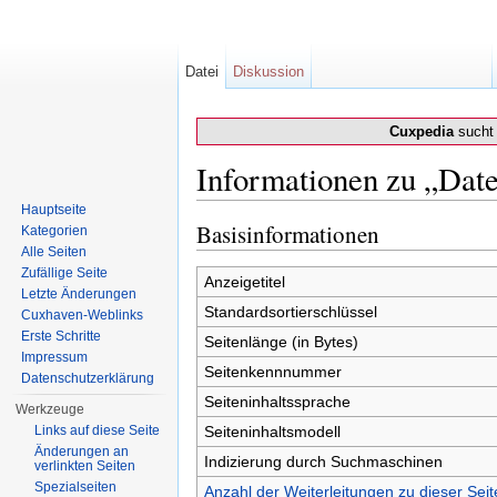
Datei
Diskussion
Cuxpedia
sucht 
Informationen zu „Dat
Wechseln zu:
Navigation
,
Suche
Hauptseite
Basisinformationen
Kategorien
Alle Seiten
Zufällige Seite
Anzeigetitel
Letzte Änderungen
Standardsortierschlüssel
Cuxhaven-Weblinks
Erste Schritte
Seitenlänge (in Bytes)
Impressum
Seitenkennnummer
Datenschutzerklärung
Seiteninhaltssprache
Werkzeuge
Links auf diese Seite
Seiteninhaltsmodell
Änderungen an
Indizierung durch Suchmaschinen
verlinkten Seiten
Spezialseiten
Anzahl der Weiterleitungen zu dieser Seit