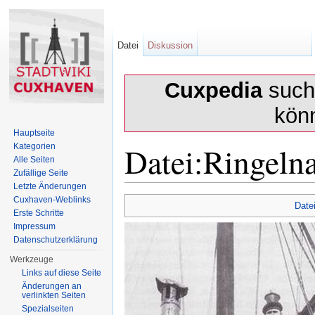
Datei
Diskussion
Cuxpedia
sucht
kön
Hauptseite
Datei:Ringelna
Kategorien
Alle Seiten
Zufällige Seite
Letzte Änderungen
Wechseln zu:
Navigation
,
Suche
Cuxhaven-Weblinks
Date
Erste Schritte
Impressum
Datenschutzerklärung
Werkzeuge
Links auf diese Seite
Änderungen an
verlinkten Seiten
Spezialseiten