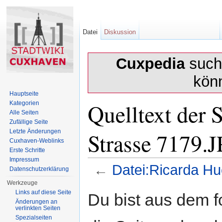
Datei
Diskussion
Cuxpedia
sucht
kön
Hauptseite
Quelltext der 
Kategorien
Alle Seiten
Zufällige Seite
Strasse 7179.
Letzte Änderungen
Cuxhaven-Weblinks
Erste Schritte
Impressum
←
Datei:Ricarda H
Datenschutzerklärung
Wechseln zu:
Navigation
,
Suche
Werkzeuge
Links auf diese Seite
Du bist aus dem f
Änderungen an
verlinkten Seiten
Spezialseiten