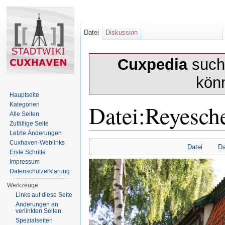
Datei
Diskussion
Cuxpedia
sucht
kön
Hauptseite
Datei:Reyesch
Kategorien
Alle Seiten
Zufällige Seite
Letzte Änderungen
Wechseln zu:
Navigation
,
Suche
Cuxhaven-Weblinks
Datei
Da
Erste Schritte
Impressum
Datenschutzerklärung
Werkzeuge
Links auf diese Seite
Änderungen an
verlinkten Seiten
Spezialseiten