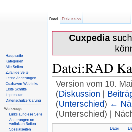
Datei
Diskussion
Cuxpedia
sucht
kön
Hauptseite
Datei:RAD Ka
Kategorien
Alle Seiten
Zufällige Seite
Letzte Änderungen
Version vom 10. Ma
Cuxhaven-Weblinks
Erste Schritte
(
Diskussion
|
Beiträ
Impressum
Datenschutzerklärung
(
Unterschied
)
← Näc
Werkzeuge
(Unterschied) | Näc
Links auf diese Seite
Änderungen an
Wechseln zu:
Navigation
,
Suche
verlinkten Seiten
Datei
Da
Spezialseiten