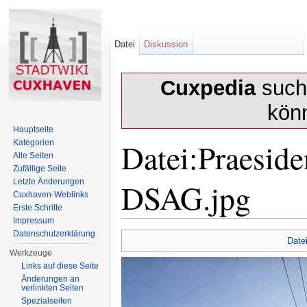
Datei
Diskussion
Cuxpedia
sucht
kön
Hauptseite
Datei:Praeside
Kategorien
Alle Seiten
Zufällige Seite
DSAG.jpg
Letzte Änderungen
Cuxhaven-Weblinks
Erste Schritte
Impressum
Wechseln zu:
Navigation
,
Suche
Datenschutzerklärung
Date
Werkzeuge
Links auf diese Seite
Änderungen an
verlinkten Seiten
Spezialseiten