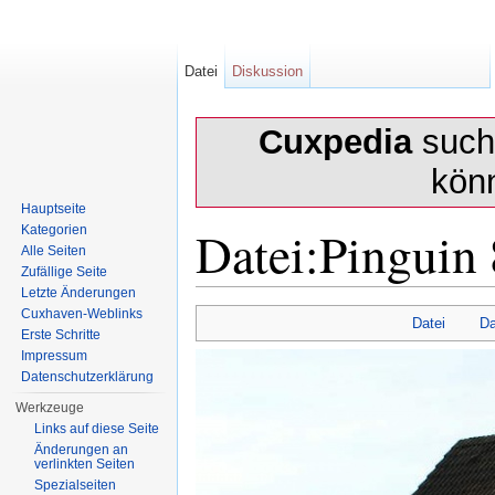
Datei
Diskussion
Cuxpedia
sucht
kön
Hauptseite
Datei:Pinguin
Kategorien
Alle Seiten
Zufällige Seite
Letzte Änderungen
Wechseln zu:
Navigation
,
Suche
Cuxhaven-Weblinks
Datei
Da
Erste Schritte
Impressum
Datenschutzerklärung
Werkzeuge
Links auf diese Seite
Änderungen an
verlinkten Seiten
Spezialseiten