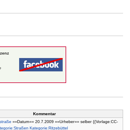
izenz
e
Kommentar
straße
==Datum== 20.7.2009 ==Urheber== selber {{Vorlage:CC-
tegorie:Straßen
Kategorie:Ritzebüttel