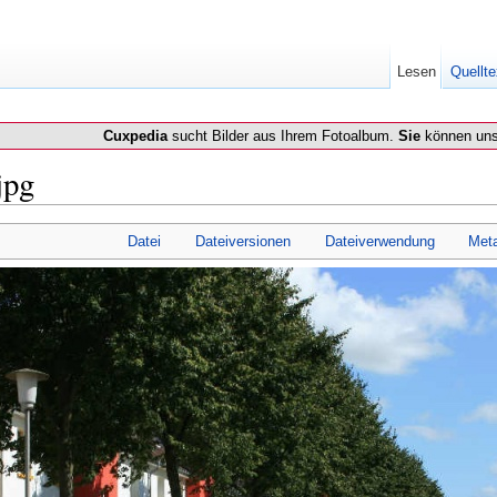
Lesen
Quellte
Cuxpedia
sucht Bilder aus Ihrem Fotoalbum.
Sie
können uns
jpg
Datei
Dateiversionen
Dateiverwendung
Met