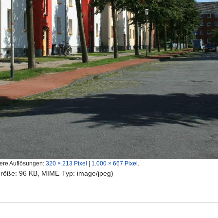
ere Auflösungen:
320 × 213 Pixel
|
1.000 × 667 Pixel
.
igröße: 96 KB, MIME-Typ:
image/jpeg
)