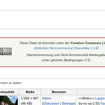
Diese Datei ist lizensiert unter der
Creative Commons L
Attribution Noncommercial ShareAlike 2.5
(
Namensnennung und Nicht-Kommerziell-Weitergab
unter gleichen Bedingungen 2.5
)
rsion zu laden.
schaubild
Maße
Benutzer
1.000 × 667
Admin
==Motiv==
Lappe
(96 KB)
(
Diskussion
|
Beiträge
)
by-nc-sa-2.5}}
Ka