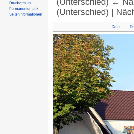
(Unterschied) ← Näc
Druckversion
Permanenter Link
(Unterschied) | Näc
Seiten­informationen
Wechseln zu:
Navigation
,
Suche
Datei
Da