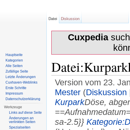
Datei
Diskussion
Cuxpedia
sucht
kön
Hauptseite
Datei:Kurparkh
Kategorien
Alle Seiten
Zufällige Seite
Letzte Änderungen
Version vom 23. Ja
Cuxhaven-Weblinks
Erste Schritte
Mester
(
Diskussion
Impressum
Datenschutzerklärung
Kurpark
Döse, abger
Werkzeuge
==Aufnahmedatum== 
Links auf diese Seite
Änderungen an
sa-2.5}}
Kategorie:
verlinkten Seiten
Spezialseiten