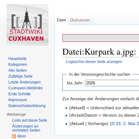
Datei
Diskussion
Datei:Kurpark a.jpg:
Hauptseite
Logbücher dieser Seite anzeigen
Kategorien
Wechseln zu:
Navigation
,
Suche
Alle Seiten
In der Versionsgeschichte suchen
Zufällige Seite
Letzte Änderungen
bis Jahr:
Cuxhaven-Weblinks
Erste Schritte
Zur Anzeige der Änderungen einfach di
Impressum
Datenschutzerklärung
(Aktuell) = Unterschied zur aktuell
Werkzeuge
Uhrzeit/Datum = Version zu dieser
Links auf diese Seite
(Aktuell | Vorherige)
10:33, 2. Mai 
Änderungen an
verlinkten Seiten
Atom