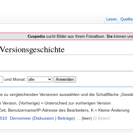
Lesen
Quellte
Cuxpedia
sucht Bilder aus Ihrem Fotoalbum.
Sie
können uns
 Versionsgeschichte
und Monat:
e zu vergleichenden Versionen auswählen und die Schaltfläche „Gewähl
en Version, (Vorherige) = Unterschied zur vorherigen Version
 Zeit, Benutzername/IP-Adresse des Bearbeiters, K = Kleine Änderung
2010
‎
Dervomeer
(
Diskussion
|
Beiträge
)
‎
. .
(leer)
(0 Bytes)