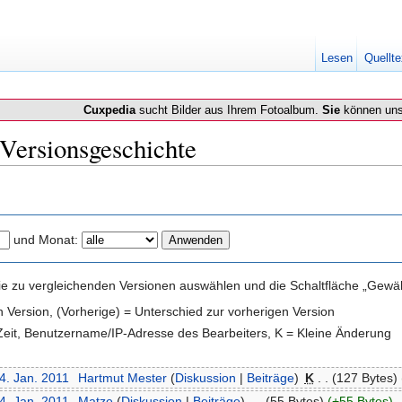
Lesen
Quellte
Cuxpedia
sucht Bilder aus Ihrem Fotoalbum.
Sie
können uns
 Versionsgeschichte
und Monat:
e zu vergleichenden Versionen auswählen und die Schaltfläche „Gewähl
en Version, (Vorherige) = Unterschied zur vorherigen Version
 Zeit, Benutzername/IP-Adresse des Bearbeiters, K = Kleine Änderung
4. Jan. 2011
‎
Hartmut Mester
(
Diskussion
|
Beiträge
)
‎
K
. .
(127 Bytes)
4. Jan. 2011
‎
Matze
(
Diskussion
|
Beiträge
)
‎
. .
(55 Bytes)
(+55 Bytes)