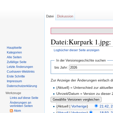
Datei
Diskussion
Datei:Kurpark 1.jpg:
Hauptseite
Logbücher dieser Seite anzeigen
Kategorien
Wechseln zu:
Navigation
,
Suche
Alle Seiten
In der Versionsgeschichte suchen
Zufällige Seite
Letzte Änderungen
bis Jahr:
Cuxhaven-Weblinks
Erste Schritte
Zur Anzeige der Änderungen einfach di
Impressum
Datenschutzerklärung
(Aktuell) = Unterschied zur aktuell
Werkzeuge
Uhrzeit/Datum = Version zu dieser
Links auf diese Seite
Änderungen an
verlinkten Seiten
(Aktuell |
Vorherige
)
21:42, 2
Atom
(
Aktuell
|
Vorherige
)
18:50, 2