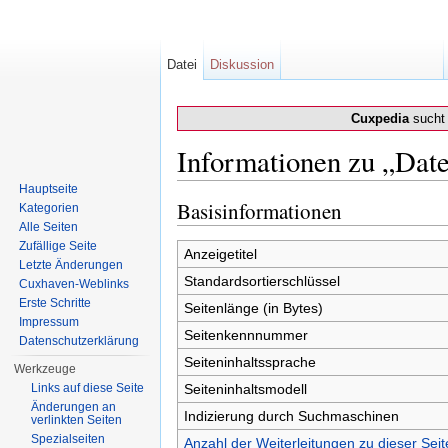
Datei
Diskussion
Cuxpedia
sucht 
Informationen zu „Date
Wechseln zu:
Navigation
,
Suche
Hauptseite
Basisinformationen
Kategorien
Alle Seiten
Zufällige Seite
Anzeigetitel
Letzte Änderungen
Standardsortierschlüssel
Cuxhaven-Weblinks
Erste Schritte
Seitenlänge (in Bytes)
Impressum
Seitenkennnummer
Datenschutzerklärung
Seiteninhaltssprache
Werkzeuge
Links auf diese Seite
Seiteninhaltsmodell
Änderungen an
Indizierung durch Suchmaschinen
verlinkten Seiten
Spezialseiten
Anzahl der Weiterleitungen zu dieser Seit