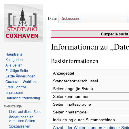
Datei
Diskussion
Cuxpedia
sucht 
Informationen zu „Date
Wechseln zu:
Navigation
,
Suche
Hauptseite
Basisinformationen
Kategorien
Alle Seiten
Zufällige Seite
Anzeigetitel
Letzte Änderungen
Standardsortierschlüssel
Cuxhaven-Weblinks
Erste Schritte
Seitenlänge (in Bytes)
Impressum
Seitenkennnummer
Datenschutzerklärung
Seiteninhaltssprache
Werkzeuge
Links auf diese Seite
Seiteninhaltsmodell
Änderungen an
Indizierung durch Suchmaschinen
verlinkten Seiten
Spezialseiten
Anzahl der Weiterleitungen zu dieser Seit