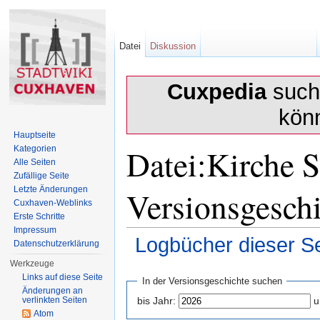
Datei
Diskussion
Cuxpedia
sucht
kön
Hauptseite
Datei:Kirche 
Kategorien
Alle Seiten
Zufällige Seite
Versionsgesch
Letzte Änderungen
Cuxhaven-Weblinks
Erste Schritte
Impressum
Logbücher dieser Se
Datenschutzerklärung
Wechseln zu:
Navigation
,
Suche
Werkzeuge
Links auf diese Seite
In der Versionsgeschichte suchen
Änderungen an
verlinkten Seiten
bis Jahr:
u
Atom