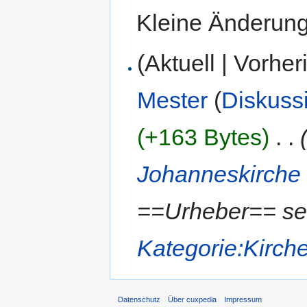
Kleine Änderun
(Aktuell | Vorher
Mester
(
Diskuss
(+163 Bytes)
‎
. .
Johanneskirche
==Urheber== sel
Kategorie:Kirch
Datenschutz
Über cuxpedia
Impressum