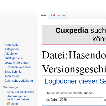
Datei
Diskussion
Cuxpedia
sucht
kön
Hauptseite
Datei:Hasendo
Kategorien
Alle Seiten
Zufällige Seite
Versionsgesch
Letzte Änderungen
Cuxhaven-Weblinks
Erste Schritte
Impressum
Logbücher dieser Se
Datenschutzerklärung
Wechseln zu:
Navigation
,
Suche
Werkzeuge
Links auf diese Seite
In der Versionsgeschichte suchen
Änderungen an
verlinkten Seiten
bis Jahr:
u
Atom