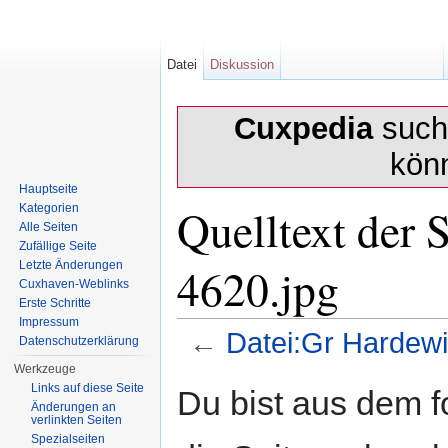
Datei
Diskussion
Cuxpedia
sucht
kön
Hauptseite
Quelltext der 
Kategorien
Alle Seiten
Zufällige Seite
4620.jpg
Letzte Änderungen
Cuxhaven-Weblinks
Erste Schritte
Impressum
←
Datei:Gr Hardewi
Datenschutzerklärung
Wechseln zu:
Navigation
,
Suche
Werkzeuge
Links auf diese Seite
Du bist aus dem f
Änderungen an
verlinkten Seiten
Spezialseiten