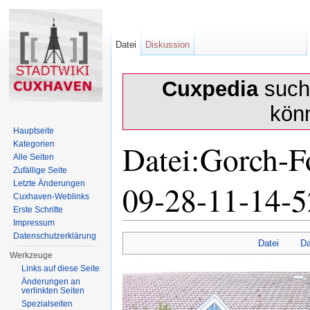
Datei
Diskussion
Cuxpedia
sucht
kön
Hauptseite
Datei:Gorch-F
Kategorien
Alle Seiten
Zufällige Seite
09-28-11-14-5
Letzte Änderungen
Cuxhaven-Weblinks
Erste Schritte
Impressum
Wechseln zu:
Navigation
,
Suche
Datenschutzerklärung
Datei
Da
Werkzeuge
Links auf diese Seite
Änderungen an
verlinkten Seiten
Spezialseiten