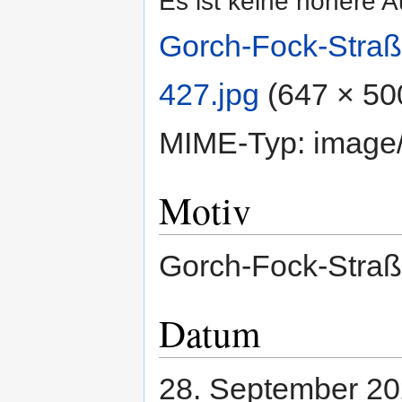
Es ist keine höhere 
Gorch-Fock-Stra
427.jpg
‎
(647 × 50
MIME-Typ:
image
Motiv
Gorch-Fock-Straß
Datum
28. September 2