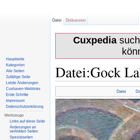
Datei
Diskussion
Cuxpedia
sucht
kön
Hauptseite
Datei:Gock La
Kategorien
Alle Seiten
Zufällige Seite
Letzte Änderungen
Wechseln zu:
Navigation
,
Suche
Cuxhaven-Weblinks
Datei
Da
Erste Schritte
Impressum
Datenschutzerklärung
Werkzeuge
Links auf diese Seite
Änderungen an
verlinkten Seiten
Spezialseiten