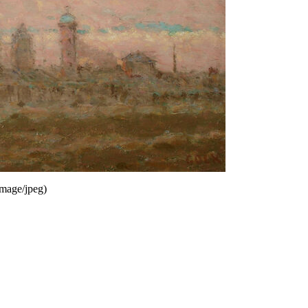
image/jpeg
)