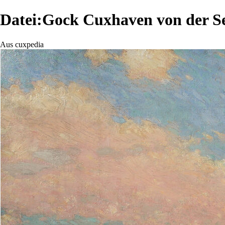
Datei:Gock Cuxhaven von der Se
Aus cuxpedia