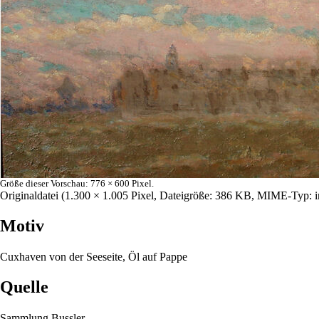
Größe dieser Vorschau:
776 × 600 Pixel
.
Originaldatei
‎
(1.300 × 1.005 Pixel, Dateigröße: 386 KB, MIME-Typ:
Motiv
Cuxhaven von der Seeseite, Öl auf Pappe
Quelle
Sammlung Bussler