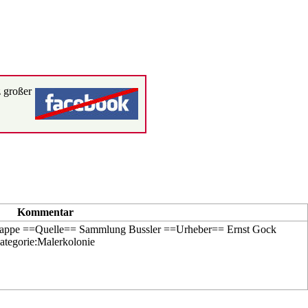
 großer
Kommentar
 Pappe ==Quelle== Sammlung Bussler ==Urheber==
Ernst Gock
ategorie:Malerkolonie