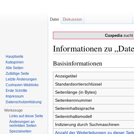
Datei
Diskussion
Cuxpedia
sucht 
Informationen zu „Date
Wechseln zu:
Navigation
,
Suche
Hauptseite
Basisinformationen
Kategorien
Alle Seiten
Zufällige Seite
Anzeigetitel
Letzte Änderungen
Standardsortierschlüssel
Cuxhaven-Weblinks
Erste Schritte
Seitenlänge (in Bytes)
Impressum
Seitenkennnummer
Datenschutzerklärung
Seiteninhaltssprache
Werkzeuge
Links auf diese Seite
Seiteninhaltsmodell
Änderungen an
Indizierung durch Suchmaschinen
verlinkten Seiten
Spezialseiten
Anzahl der Weiterleitungen zu dieser Seit