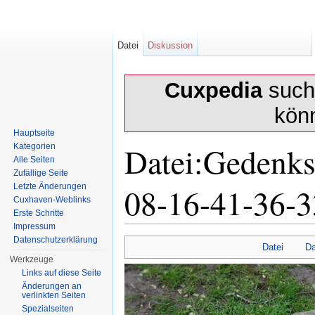
Datei
Diskussion
Cuxpedia
sucht
kön
Hauptseite
Datei:Gedenks
Kategorien
Alle Seiten
Zufällige Seite
08-16-41-36-3
Letzte Änderungen
Cuxhaven-Weblinks
Erste Schritte
Impressum
Wechseln zu:
Navigation
,
Suche
Datenschutzerklärung
Datei
Da
Werkzeuge
Links auf diese Seite
Änderungen an
verlinkten Seiten
Spezialseiten