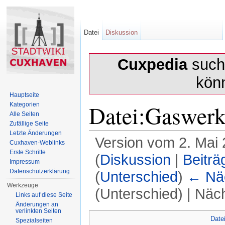
Datei
Diskussion
Cuxpedia
sucht
kön
Hauptseite
Datei:Gaswerk
Kategorien
Alle Seiten
Zufällige Seite
Letzte Änderungen
Version vom 2. Mai
Cuxhaven-Weblinks
Erste Schritte
(
Diskussion
|
Beiträ
Impressum
Datenschutzerklärung
(
Unterschied
)
← Näc
Werkzeuge
(Unterschied) | Näc
Links auf diese Seite
Änderungen an
Wechseln zu:
Navigation
,
Suche
verlinkten Seiten
Date
Spezialseiten