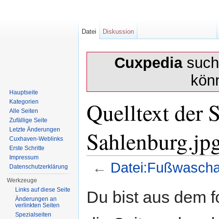
Datei
Diskussion
Cuxpedia
sucht
kön
Hauptseite
Quelltext der 
Kategorien
Alle Seiten
Zufällige Seite
Sahlenburg.jp
Letzte Änderungen
Cuxhaven-Weblinks
Erste Schritte
Impressum
←
Datei:Fußwascha
Datenschutzerklärung
Wechseln zu:
Navigation
,
Suche
Werkzeuge
Links auf diese Seite
Du bist aus dem f
Änderungen an
verlinkten Seiten
Spezialseiten