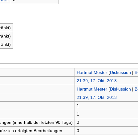
ränkt)
ränkt)
ränkt)
Hartmut Mester
(
Diskussion
|
B
21:39, 17. Okt. 2013
Hartmut Mester
(
Diskussion
|
B
21:39, 17. Okt. 2013
1
n
1
tungen (innerhalb der letzten 90 Tage)
0
kürzlich erfolgten Bearbeitungen
0