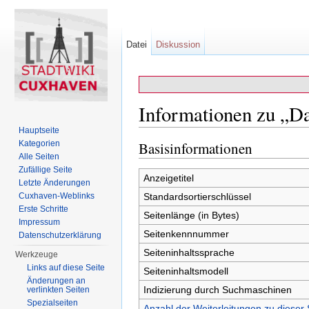
Datei
Diskussion
Informationen zu „Da
Hauptseite
Wechseln zu:
Navigation
,
Suche
Kategorien
Basisinformationen
Alle Seiten
Zufällige Seite
Anzeigetitel
Letzte Änderungen
Cuxhaven-Weblinks
Standardsortierschlüssel
Erste Schritte
Seitenlänge (in Bytes)
Impressum
Seitenkennnummer
Datenschutzerklärung
Seiteninhaltssprache
Werkzeuge
Links auf diese Seite
Seiteninhaltsmodell
Änderungen an
Indizierung durch Suchmaschinen
verlinkten Seiten
Spezialseiten
Anzahl der Weiterleitungen zu dieser 