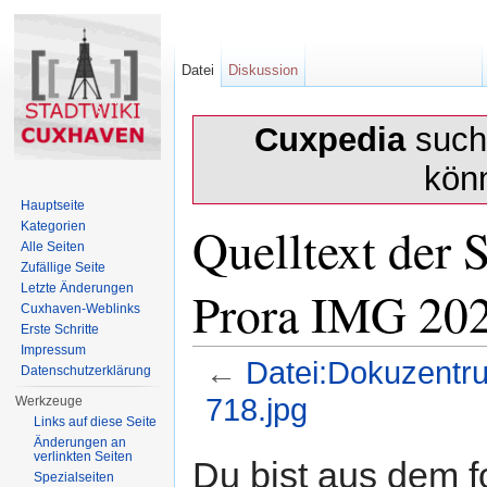
Datei
Diskussion
Cuxpedia
sucht
kön
Hauptseite
Quelltext der 
Kategorien
Alle Seiten
Zufällige Seite
Prora IMG 202
Letzte Änderungen
Cuxhaven-Weblinks
Erste Schritte
Impressum
←
Datei:Dokuzentr
Datenschutzerklärung
718.jpg
Werkzeuge
Links auf diese Seite
Wechseln zu:
Navigation
,
Suche
Änderungen an
verlinkten Seiten
Du bist aus dem f
Spezialseiten